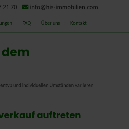
7 21 70
info@his-immobilien.com
tungen
FAQ
Über uns
Kontakt
itätsmakler
Geschichte
t dem
ermittlung – Gutachten
Schaden-Bewerter
chterausschuss Kreis Kleve
ientyp und individuellen Umständen variieren
gieausweis
rlands
verkauf auftreten