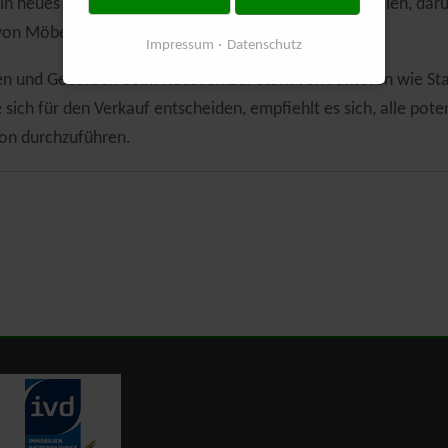
 ein neues Zuhause ziehen, können Umzugskosten anfallen, d
von Möbeln.
Impressum
Datenschutz
sten und Gebühren beim Hausverkauf stark von Faktoren wie 
 sich für den Verkauf entscheiden, empfiehlt es sich, alle po
on durchzuführen.