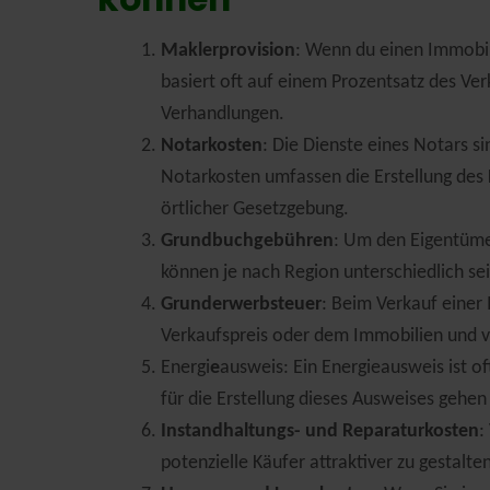
Maklerprovision
: Wenn du einen Immobili
basiert oft auf einem Prozentsatz des Ve
Verhandlungen.
Notarkosten
: Die Dienste eines Notars s
Notarkosten umfassen die Erstellung des 
örtlicher Gesetzgebung.
Grundbuchgebühren
: Um den Eigentümer
können je nach Region unterschiedlich se
Grunderwerbsteuer
: Beim Verkauf einer
Verkaufspreis oder dem Immobilien und va
Energi
e
ausweis: Ein Energieausweis ist of
für die Erstellung dieses Ausweises gehen
Instandhaltungs- und Reparaturkosten
:
potenzielle Käufer attraktiver zu gestalt