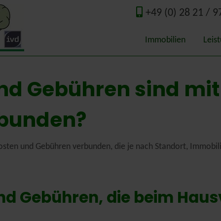
+49 (0) 28 21 / 9
Immobilien
Leis
Qual
nd Gebühren sind mi
Wert
Immo
rbunden?
Guta
Kosten und Gebühren verbunden, die je nach Standort, Immobil
Ener
Nede
und Gebühren, die beim Haus