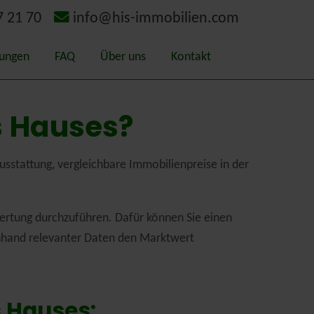
7 21 70
info@his-immobilien.com
tungen
FAQ
Über uns
Kontakt
itätsmakler
Geschichte
s Hauses?
ermittlung – Gutachten
Schaden-Bewerter
sstattung, vergleichbare Immobilienpreise in der
chterausschuss Kreis Kleve
ertung durchzuführen. Dafür können Sie einen
gieausweis
anhand relevanter Daten den Marktwert
rlands
s Hauses: