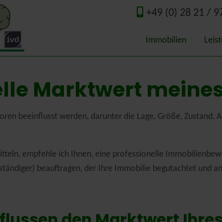
+49 (0) 28 21 / 9
Immobilien
Leis
Qual
elle Marktwert meine
Wert
Immo
ren beeinflusst werden, darunter die Lage, Größe, Zustand, Au
Guta
tteln, empfehle ich Ihnen, eine professionelle Immobilienbew
Ener
ständiger) beauftragen, der Ihre Immobilie begutachtet und 
Nede
nflussen den Marktwert Ihre