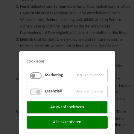
werden.
Feuchtigkeits- und Schimmelprüfung
: Feuchtigkeit kann in alten
Häusern ein ernstes Problem sein. Es ist entscheidend, nach
Wasserflecken, Schimmelbildung und abblätterndem Putz zu
suchen. Eine gründliche Inspektion des Kellers und des
Dachbodens auf Feuchtigkeitsschäden ist ebenfalls unerlässlich.
Elektrik und Sanitär
: Die elektrischen und sanitären Systeme
müssen überprüft werden, um sicherzustellen, dass sie den
aktuellen Sicherheitsstandards entsprechen. Veraltete
Verkabelung, unsachgemäß installierte Steckdosen und
Cookiebar
Rohrleitungen können erhebliche Sicherheitsrisiken darstellen
und sollten gegebenenfalls erneuert werden.
Marketing
Details einblenden
Heizung und Isolierung
: Die Heizungsanlage sollte auf ihre
Effizienz und ihren Zustand hin überprüft werden. Darüber hinaus
Essenziell
Details einblenden
ist die Isolierung der Wände, des Dachs und der Böden von
großer Bedeutung, um Energieverluste zu minimieren und den
Wohnkomfort zu erhöhen.
Auswahl speichern
Fenster und Türen
: Undichte oder veraltete Fenster und Türen
können zu Wärmeverlusten und Sicherheitsproblemen führen.
Alle akzeptieren
Eine Inspektion dieser Elemente ist wichtig, um festzustellen, ob
sie repariert oder ausgetauscht werden müssen.