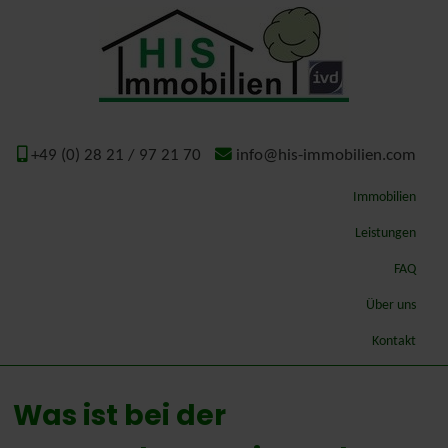
+49 (0) 28 21 / 97 21 70
info@his-immobilien.com
Immobilien
Leistungen
Qualitätsmakler
FAQ
Wertermittlung – Gutachten
Über uns
ImmoSchaden-Bewerter
Geschichte
Kontakt
Gutachterausschuss Kreis Kleve
Was ist bei der
Energieausweis