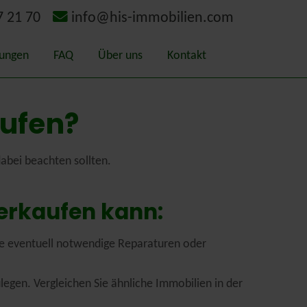
7 21 70
info@his-immobilien.com
tungen
FAQ
Über uns
Kontakt
itätsmakler
Geschichte
aufen?
ermittlung – Gutachten
Schaden-Bewerter
 dabei beachten sollten.
chterausschuss Kreis Kleve
erkaufen kann:
gieausweis
 Sie eventuell notwendige Reparaturen oder
rlands
legen. Vergleichen Sie ähnliche Immobilien in der