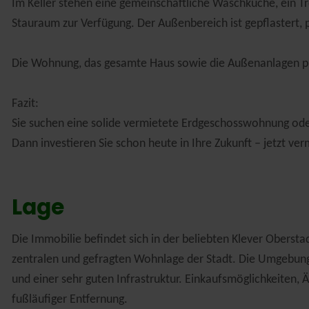
Im Keller stehen eine gemeinschaftliche Waschküche, ein T
Stauraum zur Verfügung. Der Außenbereich ist gepflastert, 
Die Wohnung, das gesamte Haus sowie die Außenanlagen prä
Fazit:
Sie suchen eine solide vermietete Erdgeschosswohnung oder
Dann investieren Sie schon heute in Ihre Zukunft – jetzt ver
Lage
Die Immobilie befindet sich in der beliebten Klever Oberstad
zentralen und gefragten Wohnlage der Stadt. Die Umgebung
und einer sehr guten Infrastruktur. Einkaufsmöglichkeiten, 
fußläufiger Entfernung.