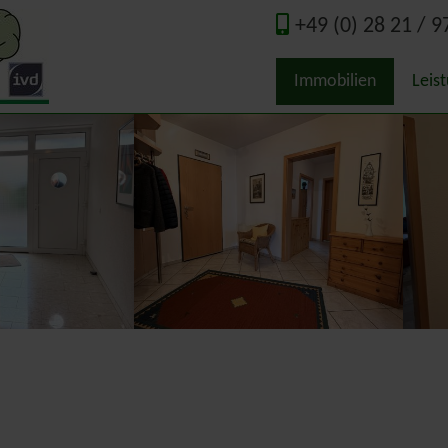
+49 (0) 28 21 / 9
Immobilien
Leis
Qual
Wert
Immo
Guta
Ener
Nede