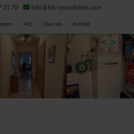
7 21 70
info@his-immobilien.com
tungen
FAQ
Über uns
Kontakt
itätsmakler
Geschichte
ᐸ
ᐳ
ermittlung – Gutachten
Schaden-Bewerter
chterausschuss Kreis Kleve
gieausweis
rlands