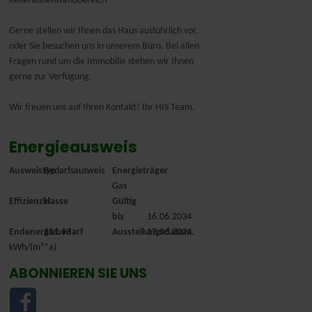
Kelleraußenwandbereich ---
Gerne stellen wir Ihnen das Haus ausführlich vor,
oder Sie besuchen uns in unserem Büro. Bei allen
Fragen rund um die Immobilie stehen wir Ihnen
gerne zur Verfügung.
Wir freuen uns auf Ihren Kontakt! Ihr HIS Team.
Energieausweis
Ausweistyp
Bedarfsausweis
Energieträger
Gas
Effizienzklasse
H
Gültig
bis
16.06.2034
Endenergiebedarf
311.93
Ausstellungsdatum
17.06.2024.
kWh/(m²*a)
ABONNIEREN SIE UNS