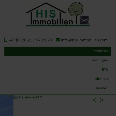
+49 (0) 28 21 / 97 21 70
info@his-immobilien.com
Immobilien
Leistungen
Qualitätsmakler
FAQ
Wertermittlung – Gutachten
Über uns
ImmoSchaden-Bewerter
Geschichte
Kontakt
Gutachterausschuss Kreis Kleve
ᐸ
ᐳ
Energieausweis