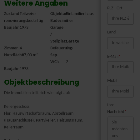
Weitere Angaben
PLZ - Ort
Zustand
Teilweise
Objektart
Einfamilienhaus
renovierungsbedürftig
Badezimmer
1
Baujahr
1973
Garage
Land
/
Stellplatz
Garage
Zimmer
4
Befeuerung
Gas
Nutzfläche
107,00 m²
Sep.
E-Mail
*
WC's
2
Baujahr
1973
Objektbeschreibung
Mobil
Die Immobilien teilt sich wie folgt auf:
Ihre
Kellergeschoss
Nachricht
*
Flur, Hauswirtschaftsraum, Abstellraum
(Hausanschlüsse), Partykeller, Heizungsraum,
Kellerraum