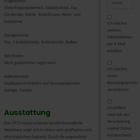
Erdgeschoss
Diele/Eingangsbereich, Gästetoilette, Flur,
Garderobe, Küche, Abstellraum, Wohn- und
Esszimmer
Ich möchte
weitere
Dachgeschoss
Informationen
Flur, 3 Schlafzimmer, Badezimmer, Balkon
per E-Mail
erhalten
Spitzboden
Nicht gedämmter Lagerraum
Ich möchte
einen
Außenbereich
Beratungstermin
Gepflasterte Einfahrt und Terrassenbereich,
vereinbaren
Garage, Garten
Ich erkläre
Ausstattung
mich mit der
Verarbeitung
Das 1973 massiv erbaute familienfreundliche
meiner Daten
Wohnhaus zeigt sich in einem sehr gepflegten und
entsprechend
alterstypischen Zustand. Durch die angenehme