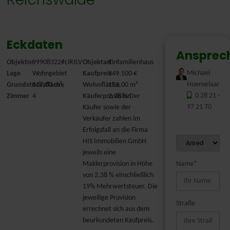
Eckdaten
Ansprec
Objektnr.
99908322#ciRILV
Objektart
Einfamilienhaus
Michael
Lage
Wohngebiet
Kaufpreis
349.500 €
Hoenselaar
Grundstücksfläche
617,00 m²
Wohnfläche
152,00 m²
0 28 21 -
Zimmer
4
Käuferprovision
2,38 % Der
97 21 70
Käufer sowie der
Verkäufer zahlen im
Erfolgsfall an die Firma
HIS Immobilien GmbH
jeweils eine
Maklerprovision in Höhe
Name
*
von 2,38 % einschließlich
19% Mehrwertsteuer. Die
jeweilige Provision
Straße
errechnet sich aus dem
beurkundeten Kaufpreis.