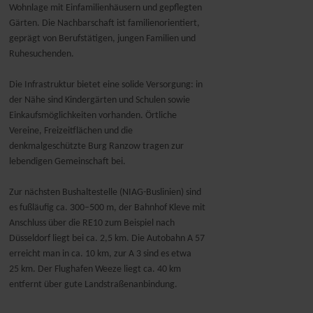
Wohnlage mit Einfamilienhäusern und gepflegten
Gärten. Die Nachbarschaft ist familienorientiert,
geprägt von Berufstätigen, jungen Familien und
Ruhesuchenden.
Die Infrastruktur bietet eine solide Versorgung: in
der Nähe sind Kindergärten und Schulen sowie
Einkaufsmöglichkeiten vorhanden. Örtliche
Vereine, Freizeitflächen und die
denkmalgeschützte Burg Ranzow tragen zur
lebendigen Gemeinschaft bei.
Zur nächsten Bushaltestelle (NIAG-Buslinien) sind
es fußläufig ca. 300–500 m, der Bahnhof Kleve mit
Anschluss über die RE10 zum Beispiel nach
Düsseldorf liegt bei ca. 2,5 km. Die Autobahn A 57
erreicht man in ca. 10 km, zur A 3 sind es etwa
25 km. Der Flughafen Weeze liegt ca. 40 km
entfernt über gute Landstraßenanbindung.