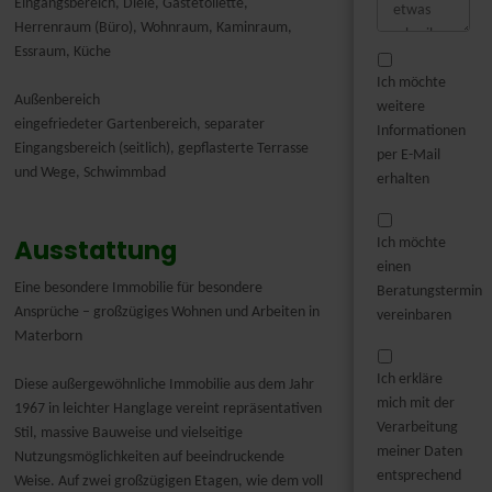
Eingangsbereich, Diele, Gästetoilette,
Herrenraum (Büro), Wohnraum, Kaminraum,
Essraum, Küche
Ich möchte
Außenbereich
weitere
eingefriedeter Gartenbereich, separater
Informationen
Eingangsbereich (seitlich), gepflasterte Terrasse
per E-Mail
und Wege, Schwimmbad
erhalten
Ausstattung
Ich möchte
einen
Eine besondere Immobilie für besondere
Beratungstermin
Ansprüche – großzügiges Wohnen und Arbeiten in
vereinbaren
Materborn
Ich erkläre
Diese außergewöhnliche Immobilie aus dem Jahr
mich mit der
1967 in leichter Hanglage vereint repräsentativen
Verarbeitung
Stil, massive Bauweise und vielseitige
meiner Daten
Nutzungsmöglichkeiten auf beeindruckende
entsprechend
Weise. Auf zwei großzügigen Etagen, wie dem voll