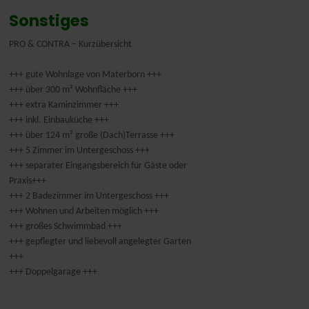
Sonstiges
PRO & CONTRA – Kurzübersicht
+++ gute Wohnlage von Materborn +++
+++ über 300 m² Wohnfläche +++
+++ extra Kaminzimmer +++
+++ inkl. Einbauküche +++
+++ über 124 m² große (Dach)Terrasse +++
+++ 5 Zimmer im Untergeschoss +++
+++ separater Eingangsbereich für Gäste oder
Praxis+++
+++ 2 Badezimmer im Untergeschoss +++
+++ Wohnen und Arbeiten möglich +++
+++ großes Schwimmbad +++
+++ gepflegter und liebevoll angelegter Garten
+++
+++ Doppelgarage +++