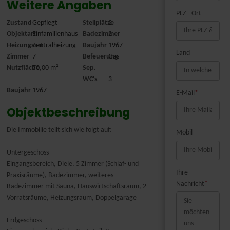
Weitere Angaben
PLZ - Ort
Zustand
Gepflegt
Stellplätze
2
Objektart
Einfamilienhaus
Badezimmer
2
Heizungsart
Zentralheizung
Baujahr
1967
Land
Zimmer
7
Befeuerung
Gas
Nutzfläche
70,00 m²
Sep.
WC's
3
Baujahr
1967
E-Mail
*
Objektbeschreibung
Die Immobilie teilt sich wie folgt auf:
Mobil
Untergeschoss
Eingangsbereich, Diele, 5 Zimmer (Schlaf- und
Ihre
Praxisräume), Badezimmer, weiteres
Nachricht
*
Badezimmer mit Sauna, Hauswirtschaftsraum, 2
Vorratsräume, Heizungsraum, Doppelgarage
Erdgeschoss