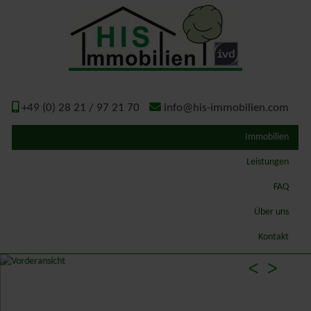
+49 (0) 28 21 / 97 21 70
info@his-immobilien.com
Immobilien
Leistungen
Qualitätsmakler
FAQ
Wertermittlung – Gutachten
Über uns
ImmoSchaden-Bewerter
Geschichte
Kontakt
Gutachterausschuss Kreis Kleve
ᐸ
ᐳ
Energieausweis