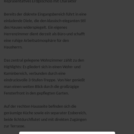
Repräsentatives Erdgeschoss mit Charakter
Bereits der diskrete Eingangsbereich führt in eine
einladende Diele, die den klassisch-eleganten Stil
des Hauses widerspiegelt. Ein eigenes
Herrenzimmer dient derzeit als Büro und schafft
eine ruhige Arbeitsatmosphäre für den
Hausherrn.
Das zentral gelegene Wohnzimmer zählt zu den
Highlights: Es gliedert sich in einen Wohn- und
Kaminbereich, verbunden durch eine
eindrucksvolle 3-Stufen-Treppe. Von hier genießt
man einen weiten Blick durch die großzügige
Fensterfront in den gepflegten Garten.
Auf der rechten Hausseite befinden sich die
geräumige Küche sowie ein separater Essbereich,
beide lichtdurchflutet und mit direkten Zugängen
zur Terrasse.