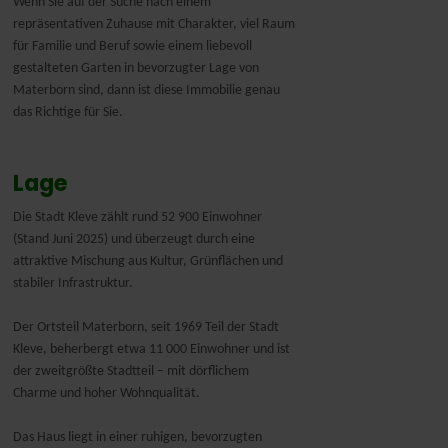
Wenn Sie auf der Suche nach einem
repräsentativen Zuhause mit Charakter, viel Raum
für Familie und Beruf sowie einem liebevoll
gestalteten Garten in bevorzugter Lage von
Materborn sind, dann ist diese Immobilie genau
das Richtige für Sie.
Lage
Die Stadt Kleve zählt rund 52 900 Einwohner
(Stand Juni 2025) und überzeugt durch eine
attraktive Mischung aus Kultur, Grünflächen und
stabiler Infrastruktur.
Der Ortsteil Materborn, seit 1969 Teil der Stadt
Kleve, beherbergt etwa 11 000 Einwohner und ist
der zweitgrößte Stadtteil – mit dörflichem
Charme und hoher Wohnqualität.
Das Haus liegt in einer ruhigen, bevorzugten