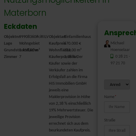
Materborn
Eckdaten
Ansprec
Objektnr.
99908360#ciRILV
Objektart
Einfamilienhaus
Michael
Lage
Wohngebiet
Kaufpreis
670.000 €
Hoenselaar
Grundstücksfläche
1.410,00 m²
Wohnfläche
322,00 m²
0 28 21 -
Zimmer
7
Käuferprovision
2,38 % Der
97 21 70
Käufer sowie der
Verkäufer zahlen im
Erfolgsfall an die Firma
HIS Immobilien GmbH
jeweils eine
Maklerprovision in Höhe
Name
*
von 2,38 % einschließlich
19% Mehrwertsteuer. Die
jeweilige Provision
Straße
errechnet sich aus dem
beurkundeten Kaufpreis.